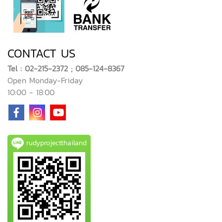
CONTACT US
Tel : 02-215-2372 ; 085-124-8367
Open Monday-Friday
10:00 - 18:00
rudyprojectthailand