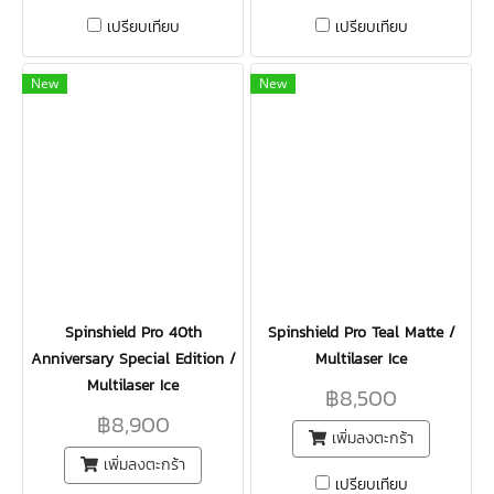
เปรียบเทียบ
เปรียบเทียบ
New
New
Spinshield Pro 40th
Spinshield Pro Teal Matte /
Anniversary Special Edition /
Multilaser Ice
Multilaser Ice
฿8,500
฿8,900
เพิ่มลงตะกร้า
เพิ่มลงตะกร้า
เปรียบเทียบ