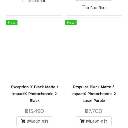
เปรียบเทียบ
เปรียบเทียบ
New
New
Exception X Black Matte /
Propulse Black Matte /
ImpactX Photochromic 2
ImpactX Photochromic 2
Black
Laser Purple
฿15,490
฿7,700
เพิ่มลงตะกร้า
เพิ่มลงตะกร้า