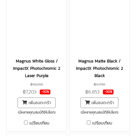
Magnus White Gloss /
Magnus Matte Black /
ImpactX Photochromic 2
ImpactX Photochromic 2
Laser Purple
Black
฿10,290
฿9,790
฿7,203
฿6,853
-30%
-30%
เพิ่มลงตะกร้า
เพิ่มลงตะกร้า
(มีหลายคุณสมบัติให้เลือก)
(มีหลายคุณสมบัติให้เลือก)
เปรียบเทียบ
เปรียบเทียบ