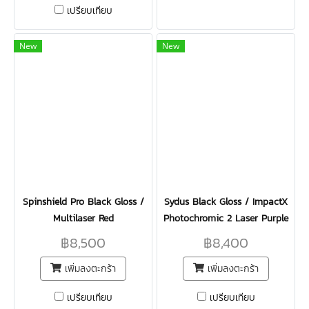
เปรียบเทียบ
New
New
Spinshield Pro Black Gloss /
Sydus Black Gloss / ImpactX
Multilaser Red
Photochromic 2 Laser Purple
฿8,500
฿8,400
เพิ่มลงตะกร้า
เพิ่มลงตะกร้า
เปรียบเทียบ
เปรียบเทียบ