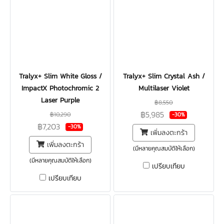
Tralyx+ Slim White Gloss /
Tralyx+ Slim Crystal Ash /
ImpactX Photochromic 2
Multilaser Violet
Laser Purple
฿8,550
฿5,985
฿10,290
-30%
฿7,203
-30%
เพิ่มลงตะกร้า
เพิ่มลงตะกร้า
(มีหลายคุณสมบัติให้เลือก)
(มีหลายคุณสมบัติให้เลือก)
เปรียบเทียบ
เปรียบเทียบ