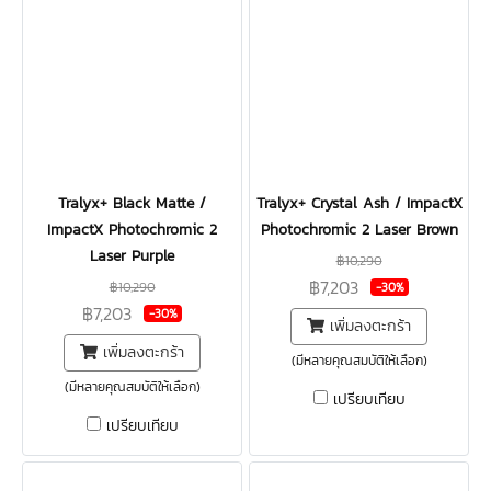
Tralyx+ Black Matte /
Tralyx+ Crystal Ash / ImpactX
ImpactX Photochromic 2
Photochromic 2 Laser Brown
Laser Purple
฿10,290
฿7,203
฿10,290
-30%
฿7,203
-30%
เพิ่มลงตะกร้า
เพิ่มลงตะกร้า
(มีหลายคุณสมบัติให้เลือก)
(มีหลายคุณสมบัติให้เลือก)
เปรียบเทียบ
เปรียบเทียบ