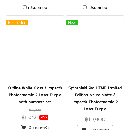
เปรียบเทียบ
เปรียบเทียบ
Best Seller
New
Cutline White Gloss / ImpactX
Spinshield Pro UTMB Limited
Photochromic 2 Laser Purple
Edition Azure Matte /
with bumpers set
ImpactX Photochromic 2
Laser Purple
฿12,990
฿11,042
฿10,900
-15%
เพิ่มลงตะกร้า