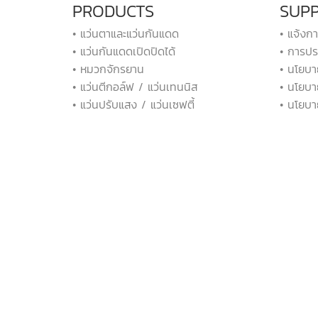
PRODUCTS
SUP
• แว่นตาและแว่นกันแดด
• แจ้งก
• แว่นกันแดดเปิดปิดได้
• การปร
• หมวกจักรยาน
• นโยบา
• แว่นตีกอล์ฟ / แว่นเทนนิส
• นโยบา
• แว่นปรับแสง / แว่นเซฟตี้
• นโยบา