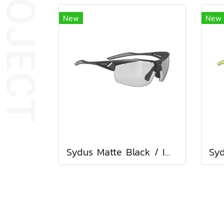
New
New
Sydus Matte Black / ImpactX Photochromic 2 Black