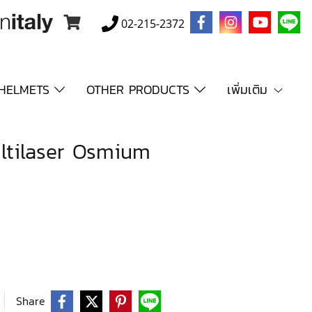
02-215-2372
HELMETS
OTHER PRODUCTS
เพิ่มเติม
ltilaser Osmium
Share