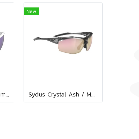
New
Sydus White Gloss / ImpactX Photochromic 2 Laser Purple
Sydus Crystal Ash / Multilaser Rose Gold