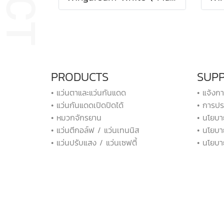
PRODUCTS
SUP
• แว่นตาและแว่นกันแดด
• แจ้งก
• แว่นกันแดดเปิดปิดได้
• การปร
• หมวกจักรยาน
• นโยบา
• แว่นตีกอล์ฟ / แว่นเทนนิส
• นโยบา
• แว่นปรับแสง / แว่นเซฟตี้
• นโยบา