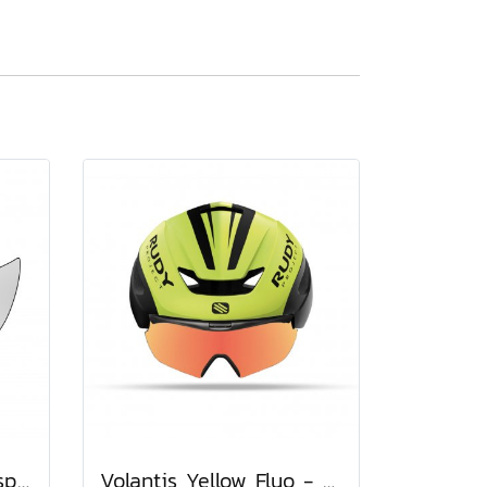
The Wing Laser Transparent Lens
Volantis Yellow Fluo - Black Matte + Multilaser Orange Combo Set