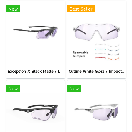
New
Best Seller
Exception X Black Matte / ImpactX Photochromic 2 Laser Purple
Cutline White Gloss / ImpactX Photochromic 2 Laser Purple with bumpers set
New
New