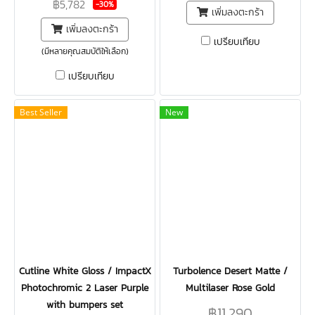
฿5,782
-30%
เพิ่มลงตะกร้า
เพิ่มลงตะกร้า
เปรียบเทียบ
(มีหลายคุณสมบัติให้เลือก)
เปรียบเทียบ
Best Seller
New
Cutline White Gloss / ImpactX
Turbolence Desert Matte /
Photochromic 2 Laser Purple
Multilaser Rose Gold
with bumpers set
฿11,290