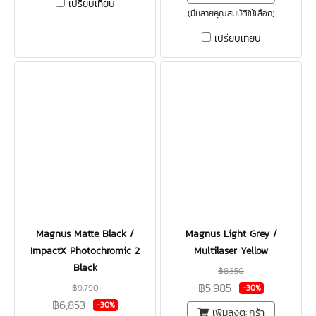
เปรียบเทียบ
(มีหลายคุณสมบัติให้เลือก)
เปรียบเทียบ
Magnus Matte Black /
Magnus Light Grey /
ImpactX Photochromic 2
Multilaser Yellow
Black
฿8,550
฿5,985
฿9,790
-30%
฿6,853
-30%
เพิ่มลงตะกร้า