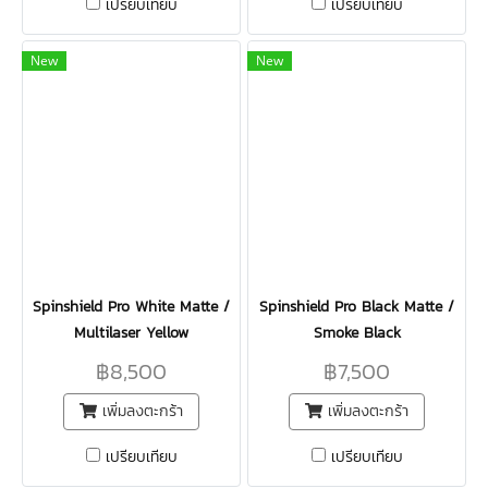
เปรียบเทียบ
เปรียบเทียบ
New
New
Spinshield Pro White Matte /
Spinshield Pro Black Matte /
Multilaser Yellow
Smoke Black
฿8,500
฿7,500
เพิ่มลงตะกร้า
เพิ่มลงตะกร้า
เปรียบเทียบ
เปรียบเทียบ