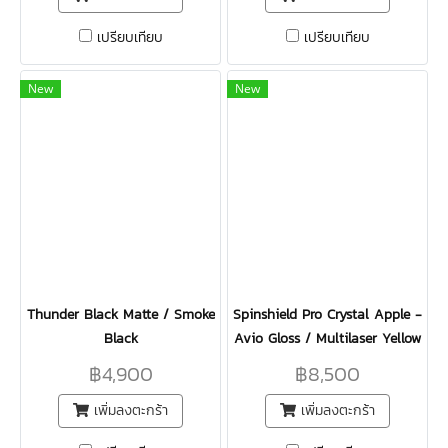
เปรียบเทียบ
เปรียบเทียบ
New
New
Thunder Black Matte / Smoke
Spinshield Pro Crystal Apple -
Black
Avio Gloss / Multilaser Yellow
฿4,900
฿8,500
เพิ่มลงตะกร้า
เพิ่มลงตะกร้า