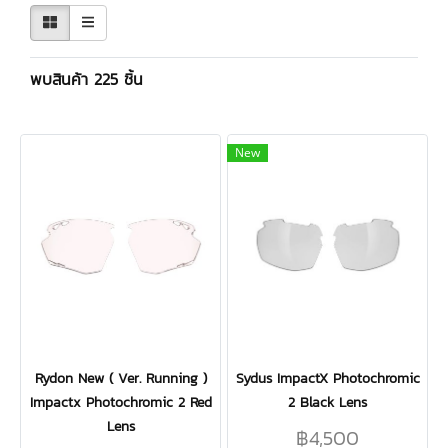
พบสินค้า 225 ชิ้น
New
Rydon New ( Ver. Running )
Sydus ImpactX Photochromic
Impactx Photochromic 2 Red
2 Black Lens
Lens
฿4,500