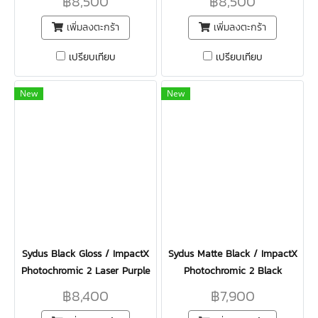
฿8,500
฿8,500
เพิ่มลงตะกร้า
เพิ่มลงตะกร้า
เปรียบเทียบ
เปรียบเทียบ
New
New
Sydus Black Gloss / ImpactX
Sydus Matte Black / ImpactX
Photochromic 2 Laser Purple
Photochromic 2 Black
฿8,400
฿7,900