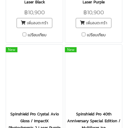
Laser Black
Laser Purple
฿10,900
฿10,900
เพิ่มลงตะกร้า
เพิ่มลงตะกร้า
เปรียบเทียบ
เปรียบเทียบ
New
New
Spinshield Pro Crystal Avio
Spinshield Pro 40th
Gloss / ImpactX
Anniversary Special Edition /
Photochromic 2 Laser Purple
Multilaser Ice