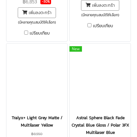
฿6,853
-30%
เพิ่มลงตะกร้า
เพิ่มลงตะกร้า
(มีหลายคุณสมบัติให้เลือก)
(มีหลายคุณสมบัติให้เลือก)
เปรียบเทียบ
เปรียบเทียบ
New
Tralyx+ Light Grey Matte /
Astral Sphere Black Fade
Multilaser Yellow
Crystal Blue Gloss / Polar 3FX
Multilaser Blue
฿8,550