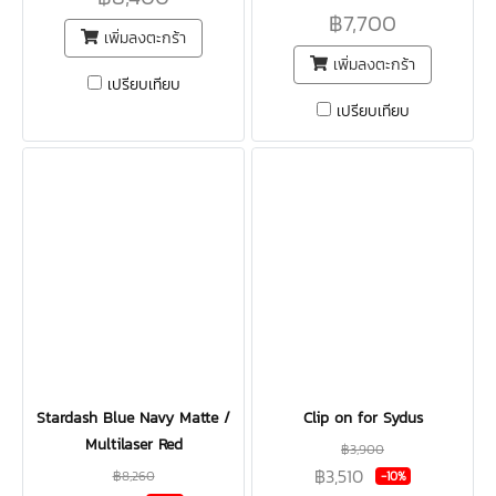
฿7,700
เพิ่มลงตะกร้า
เพิ่มลงตะกร้า
เปรียบเทียบ
เปรียบเทียบ
Stardash Blue Navy Matte /
Clip on for Sydus
Multilaser Red
฿3,900
฿3,510
฿8,260
-10%