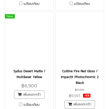
เปรียบเทียบ
เปรียบเทียบ
New
Sydus Desert Matte /
Cutline Fire Red Gloss /
Multilaser Yellow
ImpactX Photochromic 2
Black
฿6,900
฿11,290
เพิ่มลงตะกร้า
฿9,597
-15%
เพิ่มลงตะกร้า
เปรียบเทียบ