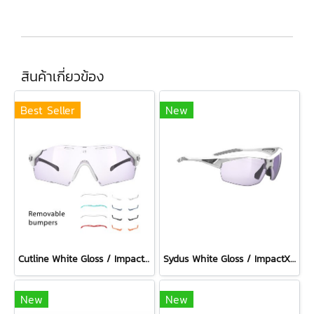
สินค้าเกี่ยวข้อง
Best Seller
New
Cutline White Gloss / ImpactX Photochromic 2 Laser Purple with bumpers set
Sydus White Gloss / ImpactX Photochromic 2 Laser Purple
New
New