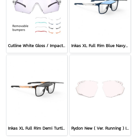
Cutline White Gloss / ImpactX Photochromic 2 Laser Purple with bumpers set
Inkas XL Full Rim Blue Navy Matte - Multilaser Ice
Inkas XL Full Rim Demi Turtle - Smoke Black
Rydon New ( Ver. Running ) Impactx Photochromic 2 Red Lens