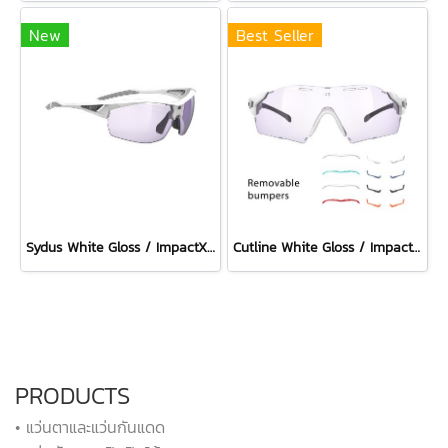
New
Best Seller
Sydus White Gloss / ImpactX Photochromic 2 Laser Purple
Cutline White Gloss / ImpactX Photochromic 2 Laser Purple with bumpers set
PRODUCTS
• แว่นตาและแว่นกันแดด