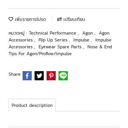
เพิ่มรายการโปรด
เปรียบเทียบ
หมวดหมู่ :
Technical Performance
,
Agon
,
Agon
Accessories
,
Flip Up Series
,
Impulse
,
Impulse
Accessories
,
Eyewear Spare Parts
,
Nose & End
Tips For Agon/Proflow/Impulse
Share
Product description