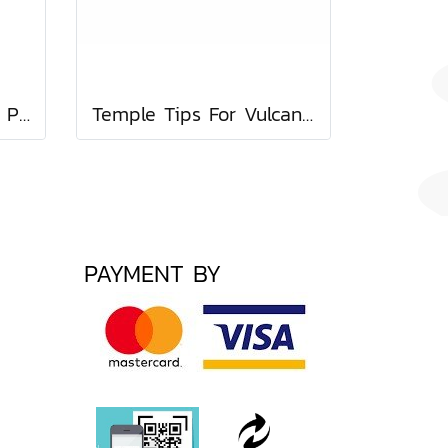
Set Impulse / Agon / Proflow Lime
Temple Tips For Vulcan / Agon / Impulse / Intuition
PAYMENT BY