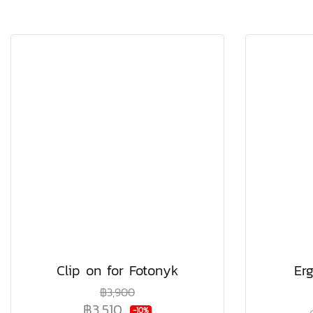
Clip on for Fotonyk
Er
฿3,900
฿3,510
-10%