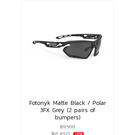
Fotonyk Matte Black / Polar
3FX Grey (2 pairs of
bumpers)
฿9,500
฿6,650
-30%