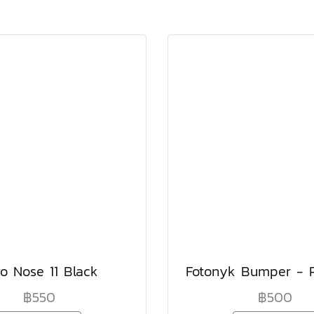
go Nose 11 Black
Fotonyk Bumper - R
฿550
฿500