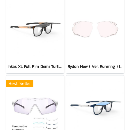
Inkas XL Full Rim Demi Turtle - Smoke Black
Rydon New ( Ver. Running ) Impactx Photochromic 2 Red Lens
Best Seller