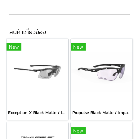
สินค้าเกี่ยวข้อง
New
New
Exception X Black Matte / ImpactX Photochromic 2 Black
Propulse Black Matte / ImpactX Photochromic 2 Laser Purple
New