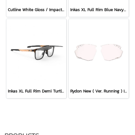
Cutline White Gloss / ImpactX Photochromic 2 Laser Purple with bumpers set
Inkas XL Full Rim Blue Navy Matte - Multilaser Ice
Inkas XL Full Rim Demi Turtle - Smoke Black
Rydon New ( Ver. Running ) Impactx Photochromic 2 Red Lens