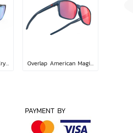
Overlap Black Fade Crystal Azur Gloss - Multilaser Ice
Overlap American Magic Limited Edition / Multilaser Red
PAYMENT BY