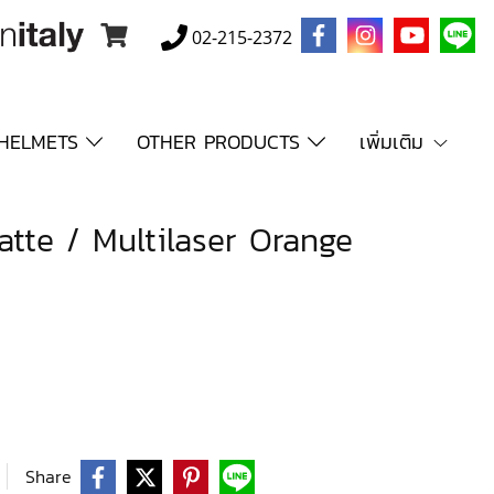
02-215-2372
HELMETS
OTHER PRODUCTS
เพิ่มเติม
atte / Multilaser Orange
Share