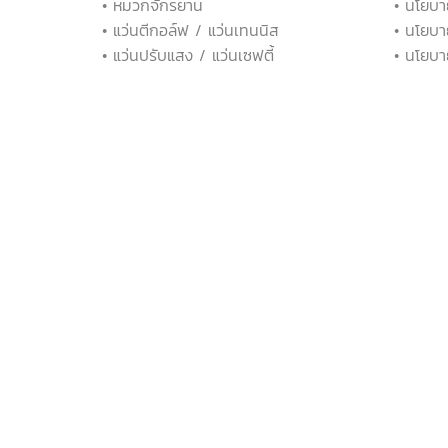
• หมวกจักรยาน
• นโยบา
• แว่นตีกอล์ฟ / แว่นเทนนิส
• นโยบา
• แว่นปรับแสง / แว่นเซฟตี้
• นโยบา