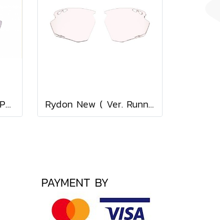
Rydon New ImpactX Photochromic 2 Laser Purple Lens
Rydon New ( Ver. Running ) Impactx Photochromic 2 Red Lens
PAYMENT BY