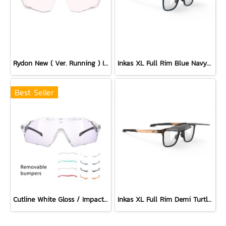
Rydon New ( Ver. Running ) Impactx Photochromic 2 Red Lens
Inkas XL Full Rim Blue Navy Matte - Multilaser Ice
Best Seller
Cutline White Gloss / ImpactX Photochromic 2 Laser Purple with bumpers set
Inkas XL Full Rim Demi Turtle - Smoke Black