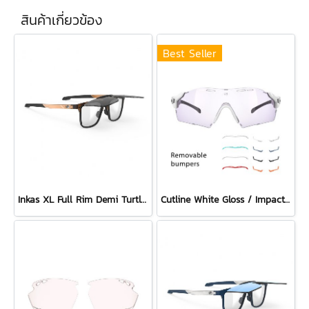
สินค้าเกี่ยวข้อง
Best Seller
Inkas XL Full Rim Demi Turtle - Smoke Black
Cutline White Gloss / ImpactX Photochromic 2 Laser Purple with bumpers set