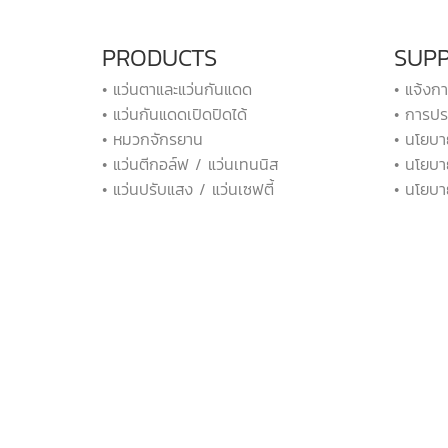
PRODUCTS
SUP
• แว่นตาและแว่นกันแดด
• แจ้งก
• แว่นกันแดดเปิดปิดได้
• การปร
• หมวกจักรยาน
• นโยบา
• แว่นตีกอล์ฟ / แว่นเทนนิส
• นโยบา
• แว่นปรับแสง / แว่นเซฟตี้
• นโยบา