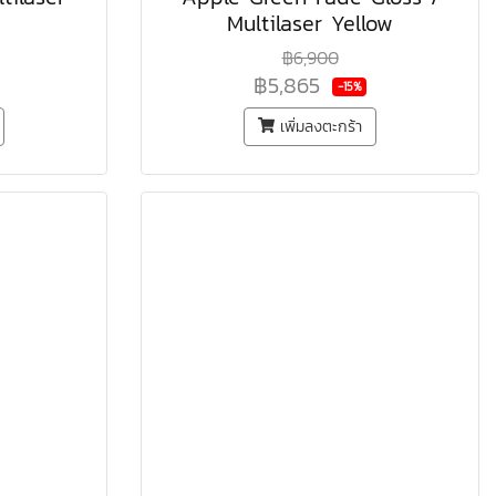
Multilaser Yellow
฿6,900
฿5,865
-15%
เพิ่มลงตะกร้า