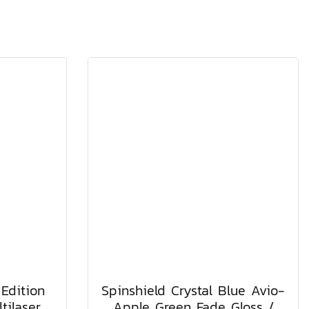
Edition
Spinshield Crystal Blue Avio-
tilaser
Apple Green Fade Gloss /