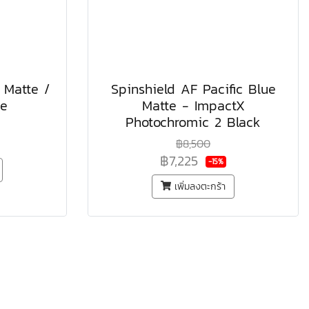
 Matte /
Spinshield AF Pacific Blue
ue
Matte - ImpactX
Photochromic 2 Black
฿8,500
฿7,225
-15%
เพิ่มลงตะกร้า