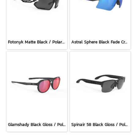
Fotonyk Matte Black / Polar 3FX Grey (2 pairs of bumpers)
Astral Sphere Black Fade Crystal Blue Gloss / Polar 3FX Multilaser Blue
Glamshady Black Gloss / Polar 3FX HDR Multilaser Red
Spinair 58 Black Gloss / Polar 3 FX Grey