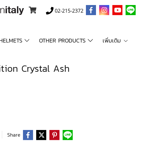
02-215-2372
HELMETS
OTHER PRODUCTS
เพิ่มเติม
tion Crystal Ash
Share