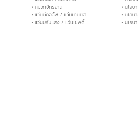
• หมวกจักรยาน
• นโยบา
• แว่นตีกอล์ฟ / แว่นเทนนิส
• นโยบา
• แว่นปรับแสง / แว่นเซฟตี้
• นโยบา