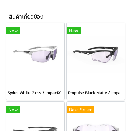
สินค้าเกี่ยวข้อง
New
New
Sydus White Gloss / ImpactX Photochromic 2 Laser Purple
Propulse Black Matte / ImpactX Photochromic 2 Laser Purple
New
Best Seller