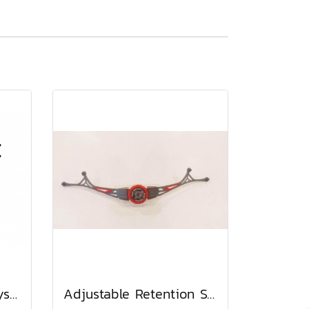
RSRDISC Retention System Black
Adjustable Retention System (Grey)