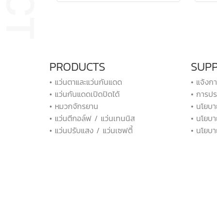
PRODUCTS
SUP
• แว่นตาและแว่นกันแดด
• แจ้งก
• แว่นกันแดดเปิดปิดได้
• การปร
• หมวกจักรยาน
• นโยบา
• แว่นตีกอล์ฟ / แว่นเทนนิส
• นโยบา
• แว่นปรับแสง / แว่นเซฟตี้
• นโยบา