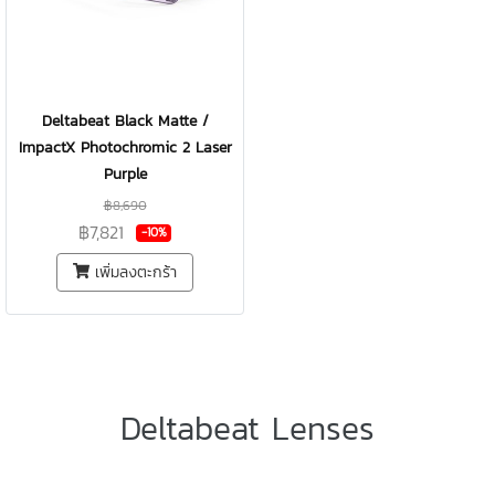
Deltabeat Black Matte /
ImpactX Photochromic 2 Laser
Purple
฿8,690
฿7,821
-10%
เพิ่มลงตะกร้า
Deltabeat Lenses