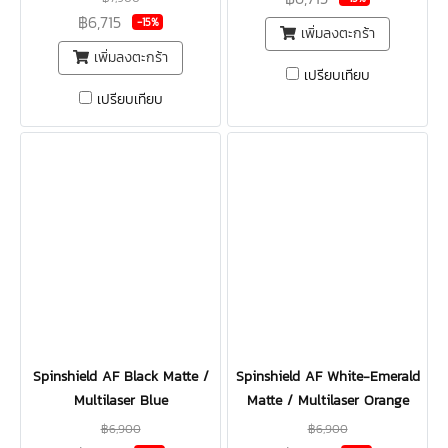
฿6,715
-15%
เพิ่มลงตะกร้า
เพิ่มลงตะกร้า
เปรียบเทียบ
เปรียบเทียบ
Spinshield AF Black Matte /
Spinshield AF White-Emerald
Multilaser Blue
Matte / Multilaser Orange
฿6,900
฿6,900