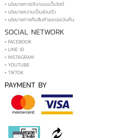
• นโยบายการใช้งานบนเว็บไซต์
• นโยบายความเป็นส่วนตัว
• นโยบายการคืนสินค้าและขอเงินคืน
SOCIAL NETWORK
• FACEBOOK
• LINE ID
• INSTAGRAM
• YOUTUBE
• TIKTOK
PAYMENT BY