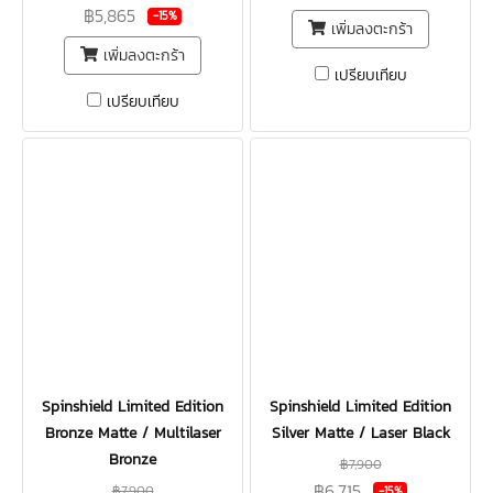
฿5,865
-15%
เพิ่มลงตะกร้า
เพิ่มลงตะกร้า
เปรียบเทียบ
เปรียบเทียบ
Spinshield Limited Edition
Spinshield Limited Edition
Bronze Matte / Multilaser
Silver Matte / Laser Black
Bronze
฿7,900
฿6,715
฿7,900
-15%