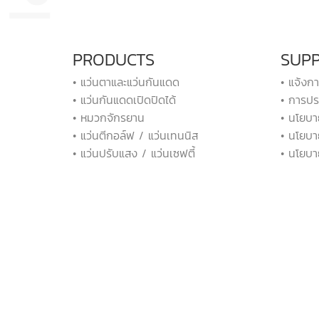
PRODUCTS
SUP
• แว่นตาและแว่นกันแดด
• แจ้งก
• แว่นกันแดดเปิดปิดได้
• การปร
• หมวกจักรยาน
• นโยบา
• แว่นตีกอล์ฟ / แว่นเทนนิส
• นโยบา
• แว่นปรับแสง / แว่นเซฟตี้
• นโยบา