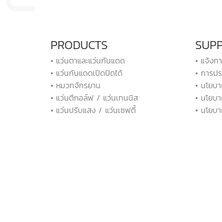
PRODUCTS
SUP
• แว่นตาและแว่นกันแดด
• แจ้งก
• แว่นกันแดดเปิดปิดได้
• การปร
• หมวกจักรยาน
• นโยบา
• แว่นตีกอล์ฟ / แว่นเทนนิส
• นโยบา
• แว่นปรับแสง / แว่นเซฟตี้
• นโยบา